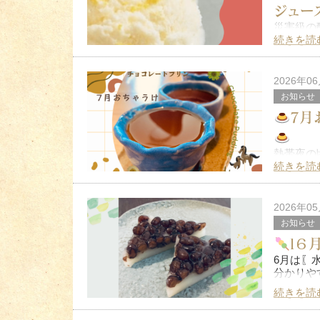
ジュー
災害級の
まだまだ
続きを読
しまった
この夏は
2026年0
お知らせ
7月
熱帯夜の
ほんの少
続きを読
ウチの『
卵の使用
2026年0
お知らせ
l６
6月は〖
分かりや
続きを読
水無月は
語源は「