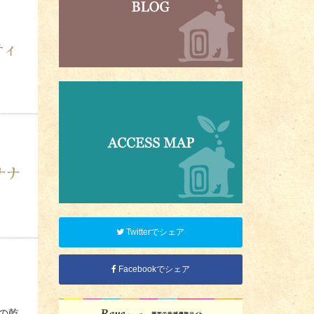
ティ
）ガー
ナナ
して
Twitterでシェア
Facebookでシェア
の乾