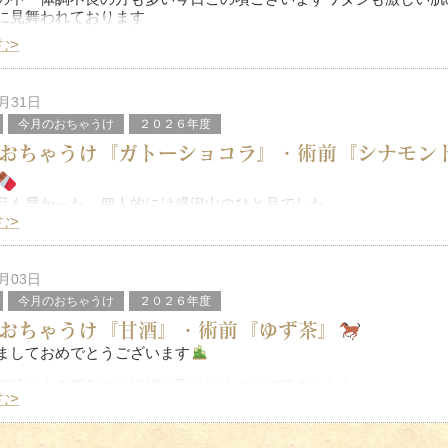
に見舞われております
む>
月のおちゃうけは『ギモーヴ』でございます
ワイトデー＝マシュマロ
ュマロ”
1月31日
今月のおちゃうけ
２０２６年度
おちゃうけ『ガトーショコラ』・術前『シナモン
月も早かった…個人的には盛沢山のひと月でした
い！年末年始も寒かったけど 一段と身に染みる寒さの今日この頃
む>
年２月のおちゃうけは『ガトーショコラ』でございます
1月03日
今月のおちゃうけ
２０２６年度
おちゃうけ『甘酒』・術前『ゆず茶』
ましておめでとうございます
賀状による新年のご挨拶は取りやめさせて頂きました
む>
のご挨拶失礼いたします
（お正月）は子供の頃から大好きな時間です