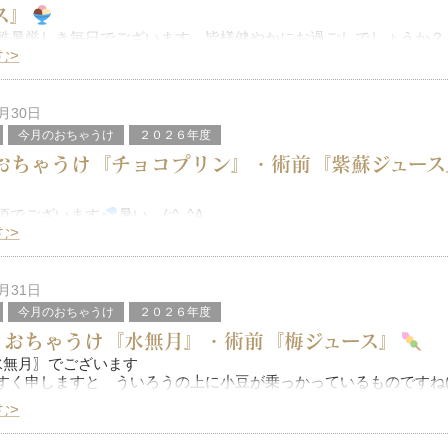
ス』
酷暑厳しき毎日でございます 皆様健やかにお過ごしでしょうか？
“にわかハイカー” の私は、昨年は不覚にも熱中症（熱失神）にな
む>
ことを思い出します
、熊
も怖いし
6月30日
今月のおちゃうけ
２０２６年度
おちゃうけ『チョコプリン』・術前『紫蘇ジュース
頃でございます
暑い…(;^_^A
し 涼しく食べやすいものをご用意させて頂きました
む>
チョコプリン』は、あっさりしてます
せず ベースは豆乳ですので プリ
5月31日
今月のおちゃうけ
２０２６年度
月おちゃうけ『水無月』・術前『梅ジュース』
水無月〗でございます
すく申しますと ういろうの上に小豆が乗っかっているものですね(^^
む>
旧暦６月異称で、
水が無い」ではなく