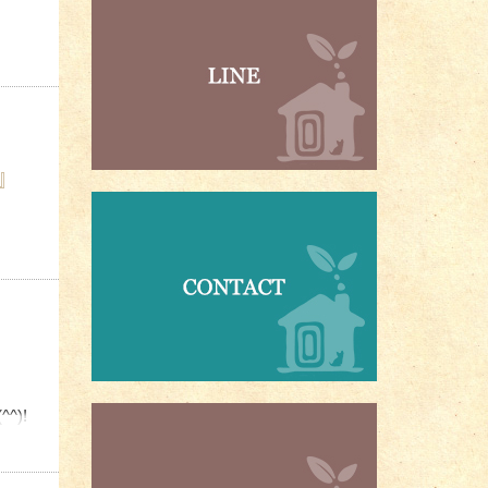
って
』
)!