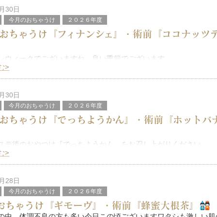
」！すなわち 田に水
4月30日
今月のおちゃうけ
２０２６年度
おちゃうけ『フィナンシェ』・術前『ココナッツ
ンウィークでございますね 良い季節でございます
春はいいですね 気持ちも前向きになります
む>
いますが、実はワタシ “山ガール” なんです（表現 古いか(;^_^A
ないか（笑）
3月30日
今月のおちゃうけ
２０２６年度
おちゃうけ『でっちようかん』・術前『ホットバ
ステ後のおやつは『でっちようかん』をお召し上がりください
めで素朴な風味が特徴の猪名川の代表的な冬のお菓子 お土産品と
む>
ますよね
能勢くれべさんが閉店すると聞いて慌ててレシピを検索
2月28日
今月のおちゃうけ
２０２６年度
おちゃうけ『ギモーヴ』・術前『蜂蜜大根茶』
の中 体調不良の方も多い今日この頃ございますワタシも激しい肌