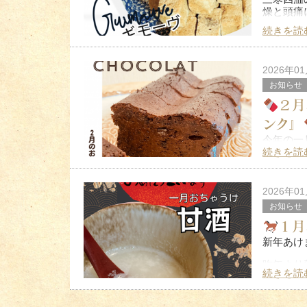
燥と頭痛
続きを読
さて、３
３月＝ホ
今は“マシ
2026年0
お知らせ
２月
ンク』
今年の一
そして寒
続きを読
(;^_^
さて、毎
2026年0
チ
お知らせ
１月
新年あけ
昨年より
続きを読
SNSで
年末年始