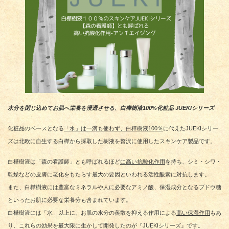
水分を閉じ込めてお肌へ栄養を浸透させる、白樺樹液100%化粧品 JUEKIシリーズ
化粧品のベースとなる
「水」は一滴も使わず、白樺樹液100％
に代えたJUEKIシリー
ズは北欧に自生する白樺から採取した樹液を贅沢に使用したスキンケア製品です。
白樺樹液は「森の看護師」とも呼ばれるほど
に高い抗酸化作用
を持ち、シミ・シワ・
乾燥などの皮膚に老化をもたらす最大の要因といわれる活性酸素に対抗します。
また、白樺樹液には豊富なミネラルや人に必要なアミノ酸、保湿成分となるブドウ糖
といったお肌に必要な栄養分も含まれています。
白樺樹液には「水」以上に、お肌の水分の蒸散を抑える作用による
高い保湿作用
もあ
り、これらの効果を最大限に生かして開発したのが『JUEKIシリーズ』です。