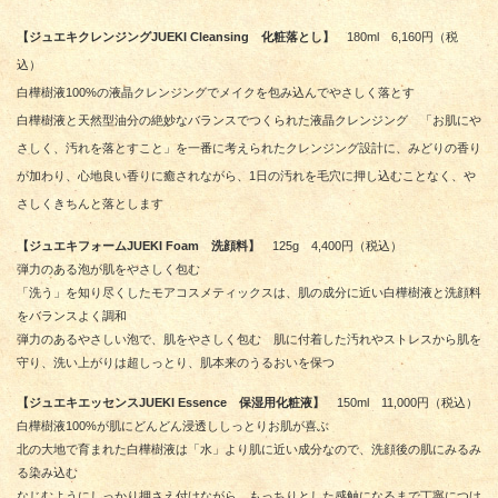
【ジュエキクレンジング
JUEKI Cleansing
化粧落とし】
180ml 6,160円（税
込）
白樺樹液100%の液晶クレンジングでメイクを包み込んでやさしく落とす
白樺樹液と天然型油分の絶妙なバランスでつくられた液晶クレンジング 「お肌にや
さしく、汚れを落とすこと」を一番に考えられたクレンジング設計に、みどりの香り
が加わり、心地良い香りに癒されながら、1日の汚れを毛穴に押し込むことなく、や
さしくきちんと落とします
【ジュエキフォーム
JUEKI Foam
洗顔料】
125g 4,400円（税込）
弾力のある泡が肌をやさしく包む
「洗う」を知り尽くしたモアコスメティックスは、肌の成分に近い白樺樹液と洗顔料
をバランスよく調和
弾力のあるやさしい泡で、肌をやさしく包む 肌に付着した汚れやストレスから肌を
守り、洗い上がりは超しっとり、肌本来のうるおいを保つ
【ジュエキエッセンス
JUEKI Essence
保湿用化粧液】
150ml 11,000円（税込）
白樺樹液100%が肌にどんどん浸透ししっとりお肌が喜ぶ
北の大地で育まれた白樺樹液は「水」より肌に近い成分なので、洗顔後の肌にみるみ
る染み込む
なじむようにしっかり押さえ付けながら、もっちりとした感触になるまで丁寧につけ