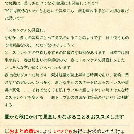
なお肌は、美しさだけでなく 健康にも関連してきます
“私には関係ないわ” とお思いの皆様にも 歳を重ねるほどに大切な事だ
と思います
「スキンケアの見直し」
なぜか…多くの皆様にとって勇気のいることのようです 日々使うもの
で消耗品なのに…なぜ？なのでしょう？
又、スキンケアの見直しをするのに最適な時期があります 日本では四
季があり、春は始まりの季節なので 春にスキンケアの見直しをした
い…そんな方が多くいらっしゃいます
春は絶対ダメ！な時です 紫外線量が急上昇する時期であり、花粉・黄
砂などのアレルゲンも多く、新たな生活のスタートによるストレスや環
境の変化、、、それでなくても肌トラブルの起こりやすい時！そんな時
にスキンケアを変える 肌トラブルの原因が化粧品のせいだと誤判断
する
夏から秋にかけて見直しをなさることをおススメします
◎
おまとめ買い
により
いつでも
お得にお求めいただけま