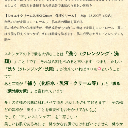
ましょう 保湿力を発揮する天然成分で未知のうるおい体験を
【ジュエキクリーム
JUEKI Cream
保湿クリーム】
30g 13,200円（税込）
自然の力が皮脂コントロールし、肌本来の機能を高める
肌の成分に近い白樺樹液が、天然成分がもつ自らの働きで皮脂をコントロール 夏に
は皮脂を抑えベタつかず、冬には乾燥を防ぎます。肌に必要なセラミドとレシチンを
配合
「洗う（クレンジング・洗
スキンケアの中で最も大切なことは
顔）」
こと！です それは八割を占めると言います つまり、正しい
「洗う（クレンジング・洗顔）」
が出来ていれば８０点
ということ
です
「補う（化粧水・乳液・クリーム等）」
あと二割が
と
「護る
（紫外線対策）」
と言われています
多くの皆様のお肌に触れさせて頂き お話しをさせて頂きます その殆
どの皆様が「洗う」ことを重要性をお分かりでない(;_:)
そして “正しいスキンケア” をご存じない
美しいお肌である為には 健やかなお肌でなければいけません 健やか