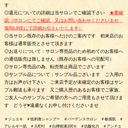
す
◎還元についての詳細は当サロンでご確認下さい
★要確
認（サロンにてご確認 又はお問い合わせくださいませ
個別LINEにて詳細お伝えいたします）
◎当サロン既存のお客様へだけのご案内です 初来店のお
客様は通常販売とさせて頂きます
◎お送りについて：サロン専売品のため初めてのお客様へ
の通信販売は致しません（既存のお客様への宅配可）
◎サロン専売品の為、転売禁止商品でございます
◎サンプル品について：サンプル品ございます ご入用の
方はお声がけ下さい ご来店予定が未確定のお客様はサン
プル郵送も承ります 又ご購入歴のあるお客様でご家族、
ご友人へのサンプルご希望の方へのご用意もさせて頂けま
す どうぞ♥遠慮なくお申し付けくださいませ
＃ジュエキ ＃低刺激シャンプー ＃バーデンスサロン ＃敏感肌 ＃
アレルギー肌 ＃JUEKI ＃白樺樹液100％ ＃抗酸化力 ＃アンチエ