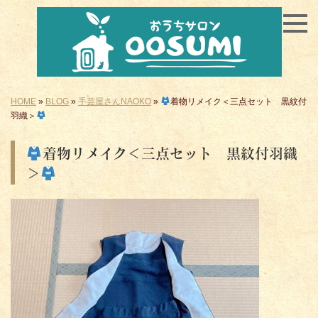
HOME
»
BLOG
»
手芸屋さんNAOKO
»
着物リメイク＜三点セット 黒紋付
羽織＞
着物リメイク＜三点セット 黒紋付羽織
＞