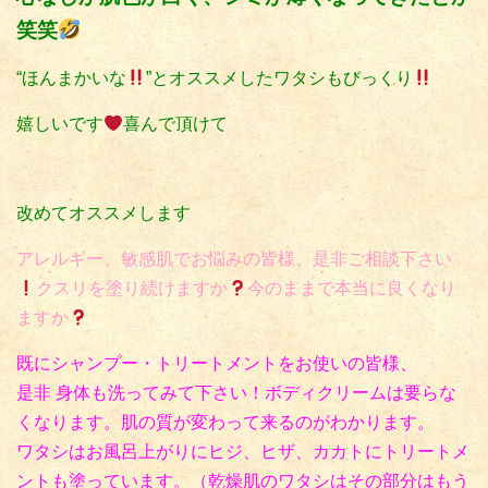
笑笑
“ほんまかいな
”とオススメしたワタシもびっくり
嬉しいです
喜んで頂けて
改めてオススメします
アレルギー、敏感肌でお悩みの皆様、是非ご相談下さい
クスリを塗り続けますか
今のままで本当に良くなり
ますか
既にシャンプー・トリートメントをお使いの皆様、
是非 身体も洗ってみて下さい！ボディクリームは要らな
くなります。肌の質が変わって来るのがわかります。
ワタシはお風呂上がりにヒジ、ヒザ、カカトにトリートメ
ントも塗っています。（乾燥肌のワタシはその部分はもう