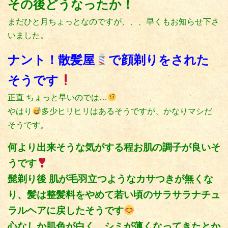
その後どうなったか！
まだひと月ちょっとなのですが、、、早くもお知らせ下さ
いました。
ナント！散髪屋
で顔剃りをされた
そうです
正直 ちょっと早いのでは…
やはり
多少ヒリヒリはあるそうですが、かなりマシだ
そうです。
何より出来そうな気がする程お肌の調子が良いそ
うです
髭剃り後 肌が毛羽立つようなカサつきが無くな
り、髪は整髪料をやめて若い頃のサラサラナチュ
ラルヘアに戻したそうです
心なしか肌色が白く、シミが薄くなってきたとか